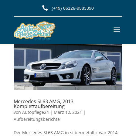

(+49) 06126-9583390
a
Mercedes SL63 AMG, 2013
Komplettaufbereitung
von
Autopflege24
|
März 12, 2021
|
Aufbereitungsberichte
Der Mercedes SL63 AMG in silbermetallic war 2014