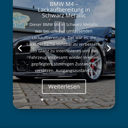
BMW M4 –
Lackaufbereitung in
Schwarz Metallic
Dieser BMW M4 in Schwarz Metallic
war bei uns zur umfassenden
Lackaufbereitung. Ziel war es, die
Lackoberfläche sichtbar zu verbessern,
den Glanz zu intensivieren und das
Fahrzeug insgesamt wieder in einen
gepflegten, stimmigen Zustand zu
versetzen. Ausgangszustand...
Weiterlesen