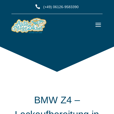

(+49) 06126-9583390
a
BMW Z4 –