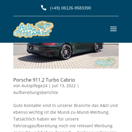

(+49) 06126-9583390
a
Porsche 911.2 Turbo Cabrio
von
Autopflege24
|
Juli 13, 2022
|
Aufbereitungsberichte
Gute Kontakte sind in unserer Branche das A&O und
ebenso wichtig ist die Mund-zu-Mund-Werbung.
Tatsächlich haben wir für unsere
Fahrzeugaufbereitung noch nie relevant Werbung