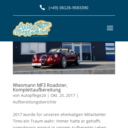

(+49) 06126-9583390
a
Wiesmann MF3 Roadster,
Komplettaufbereitung
von
Autopflege24
|
Okt. 25, 2017
|
Aufbereitungsberichte
2017 wurde für unseren ehemaligen Mitarbeiter
Timo ein Traum wahr: Immer hatte er gehofft,
irgendwann einmal in seinem Aufbereiter Leben